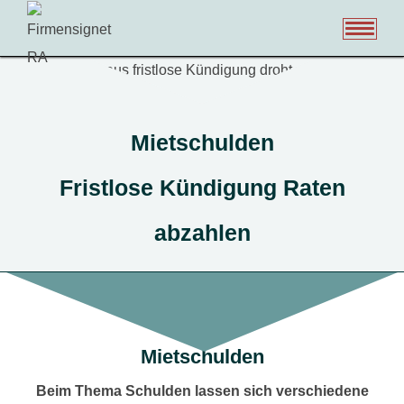
HOME
SCHULDNERHILFE
Mietschulden
Fristlose Kündigung Raten
VERBRAUCHERINSOLVENZ
abzahlen
TERMIN EINHOLEN
SCHULDEN-INFO
Mietschulden
P-KONTO
Beim Thema Schulden lassen sich verschiedene